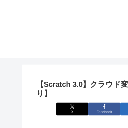
【Scratch 3.0】ク
り】
X
Facebook