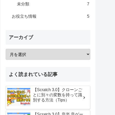
未分類
7
お役立ち情報
5
アーカイブ
よく読まれている記事
【Scratch 3.0】クローンご
とに別々の変数を持って識
別する方法（Tips）
【Scratch 3.0】音楽 音ゲー