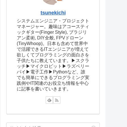
tsunekichi
システムエンジニア・プロジェクト
マネージャー。趣味はアコースティ
ックギター(Finger Style), ブラジリ
アン柔術, DIY全般, FPVドローン
(TinyWhoop)。日本も含めて世界中
で活躍できるITエンジニアが増えて
欲しくてプログラミングの面白さを
子供たちに教えています。▶スクラ
ッチ▶マイクロビット▶ラズベリー
パイ▶電子工作▶Pythonなど、誰
でも簡単にできるプログラミング実
践例やIT関連のお役立ち情報を中心
に記事を書いていきます。