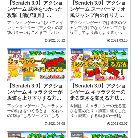
【Scratch 3.0】アクショ
【Scratch 3.0】アクショ
ンゲーム 武器をつかった
ンゲーム スーパーマリオ
攻撃【飛び道具】
風ジャンプ台の作り方
（Tips）
（Tips）
アクションゲームにおいてメイ
アクションゲームでは通常のジ
ンキャラクター（主人公）の攻
ャンプだけでなくジャンプ台を
撃パターンはこれまで『パン
設置してより高くより遠くへジ
チ』だけでしたが、1パターンで
ャンプできるような道具を採用
2021.03.12
2021.03.10
は面白くないのでいくつか攻撃
しているゲームもいくつかある
パターンを増やしてみたいと思
と思います。今回はこのジャン
います。そこで今回は、飛び道
プ台をテーマにしてプログラム
Scratch
Scratch
具を中心とした武器を敵に向か
をつくってみたいと思います。
って投げつける感...
ネタ明かしをする...
【Scratch 3.0】アクショ
【Scratch 3.0】アクショ
ンゲーム キャラクターが
ンゲーム キャラクターの
坂道を上り下りする方法
走る速さを変える方法
（Tips）
【加速と減速】（Tips）
アクションゲームでキャラクタ
今回は、キャラクターの走る速
ーの動きをつくるとき、左右へ
さを速めたり（加速）遅くした
の移動にしろジャンプにしろ最
り（減速）する動きの一例をプ
初はやはり平面での動きにばか
ログラムしてみたいと思いま
2021.03.08
2021.03.07
り気が取られてしまいます。た
す。キャラクターそのものを動
だ、作り込みが少し進んでいく
かしてしまうとステージの横幅
と階段とか坂道での動きも取り
をはみ出してしまうので現実的
Scratch
Scratch