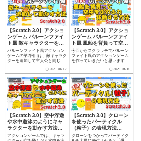
景などはすべてScratchに標準で
ようにします。登場するキャラ
備わっ...
クター・コスチ...
【Scratch 3.0】アクショ
【Scratch 3.0】アクショ
ンゲーム バルーンファイ
ンゲーム バルーンファイ
ト風 敵キャラクターを追
ト風 風船を背負って空中
加して動かす方法
をふわふわ移動する方法
バルーンファイト風アクション
今回からスクラッチでバルーン
（Tips）
（Tips）
ゲームの第2回目は、敵キャラク
ファイト風のアクションゲーム
ターを追加して主人公と同じよ
を作っていきたいと思います。
うに風船にぶらさがって空中を
少しずつ機能を追加していく予
2021.04.12
2021.04.10
飛び回るプログラムを作ってい
定のため、記事も数回に分けて
きます。敵キャラクターは自動
アップしていきます。登場する
で予測できない動きをさせま
キャラクター・コスチューム・
Scratch
Scratch
す。登場するキャラクター・コ
背景などはすべてScratchに標準
スチューム・背景...
で備わっ...
【Scratch 3.0】空中浮遊
【Scratch 3.0】クローン
や水中遊泳のようにキャ
を使ったパーティクル
ラクターを動かす方法
（粒子）の表現方法
（Tips）
（Tips）
アクションゲームでは、キャラ
クローンをつかってパーティク
クターが空を飛んだり水中を泳
ルを大量に発生させると「爆