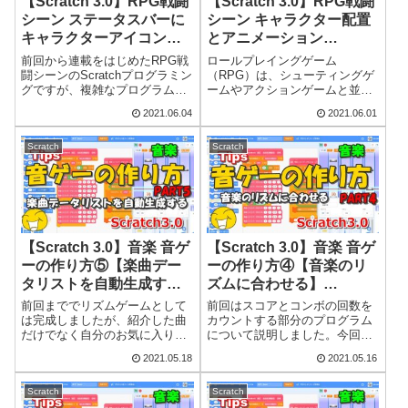
【Scratch 3.0】RPG戦闘
【Scratch 3.0】RPG戦闘
シーン ステータスバーに
シーン キャラクター配置
キャラクターアイコン・
とアニメーション
HP／MPとコマンドアイ
（Tips）
前回から連載をはじめたRPG戦
ロールプレイングゲーム
コン配置する（Tips）
闘シーンのScratchプログラミン
（RPG）は、シューティングゲ
グですが、複雑なプログラムな
ームやアクションゲームと並ん
のでテーマやテクニック別に区
で定番のゲームジャンルの1つで
2021.06.04
2021.06.01
切って解説しています。RPGに
す。RPGにはおおまかに「フィ
は「フィールド画面」と「バト
ールド画面」と「バトル画面」
ル画面」がありますが、その内
があります。また、ゲームの全
Scratch
Scratch
のバトル画面のプログラミング
体の流れはギミック（仕掛け・
の紹...
からくり）で制御...
【Scratch 3.0】音楽 音ゲ
【Scratch 3.0】音楽 音ゲ
ーの作り方⑤【楽曲デー
ーの作り方④【音楽のリ
タリストを自動生成す
ズムに合わせる】
る】（Tips）
（Tips）
前回まででリズムゲームとして
前回はスコアとコンボの回数を
は完成しましたが、紹介した曲
カウントする部分のプログラム
だけでなく自分のお気に入りの
について説明しました。今回
音楽を流してゲームを楽しみた
は、音楽を流して前回作ったプ
2021.05.18
2021.05.16
いと思うはずです。しかし、流
ログラムと組み合わせていきま
す音楽を変えるとその音楽に合
す。音楽のリズムに合わせてノ
ったタイミングでノートを生成
ートを流す部分がミソです。音
Scratch
Scratch
しなければいけませんし、その
ゲーは、音楽のリズムに合わせ