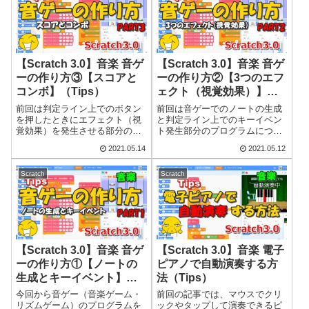
ために1つ1つノ...
てノートと呼ばれる...
【Scratch 3.0】音楽 音ゲ
【Scratch 3.0】音楽 音ゲ
ーの作り方③【スコアと
ーの作り方②【3つのエフ
コンボ】（Tips）
ェクト（視覚効果）】
（Tips）
前回は判定ライン上でのボタン
前回は音ゲーでのノートの生成
を押したときにエフェクト（視
と判定ライン上でのキーイベン
覚効果）を発生させる部分のプ
ト発生部分のプログラムについ
ログラムについて説明しまし
て解説しました。今回は前回作
2021.05.14
2021.05.12
た。今回は前回作ったプログラ
ったプログラムに3種類のエフェ
ムにスコアとコンボの回数をカ
クト（視覚効果）を加えていき
ウントするプログラムを付け加
ます。音ゲーは、音楽のリズム
Scratch
Scratch
えます。音ゲーは、音楽のリズ
に合わせてノートと呼ばれる目
ムに合わせてノート...
印（丸や四角形...
【Scratch 3.0】音楽 音ゲ
【Scratch 3.0】音楽 電子
ーの作り方①【ノートの
ピアノで自動演奏する方
生成とキーイベント】
法（Tips）
（Tips）
今回から音ゲー（音楽ゲーム・
前回の記事では、マウスでクリ
リズムゲーム）のプログラムを
ックやタップして演奏できるピ