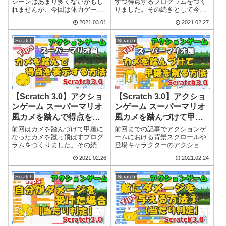
シーンはあまり多くないかもし
ずつ得点するプログラムをつく
れませんが、今回は体力ゲー
りました。その続きとして今回
ジ・HPゲージ・HPバー（どれ
は、合計得点を表示するプログ
2021.03.01
2021.02.27
がホントの呼び方？）を表現す
ラムをつくっていきます。表示
るプログラムをつくってみま
する数字は前回と同様、数字の
す。この記事を読んでいただく
形をした画像をつかいます。同
Scratch
Scratch
と、アクションゲームで体力ゲ
じ数字でも毎回新しい数字を登
ージ・HPゲージを...
場させるのと、...
【Scratch 3.0】アクショ
【Scratch 3.0】アクショ
ンゲーム スーパーマリオ
ンゲーム スーパーマリオ
風カメを踏んで得点を表
風カメを踏んづけて甲羅
示する方法（Tips）
を蹴る方法（Tips）
前回はカメを踏んづけて甲羅に
前回までの記事でアクションゲ
なったカメを蹴っ飛ばすプログ
ームにおける背景スクロールや
ラムをつくりました。その続き
登場キャラクターのアクション
として今回は、カメを踏んだら
とアニメーションをつくってゲ
2021.02.26
2021.02.24
ゲットする得点を表示させるプ
ームの基本的な骨格ができたの
ログラムをつくっていきます。
で、これ以降は思いついたテー
この記事を読んでいただくと、
マごとに記事を書いていこうと
Scratch
Scratch
アクションゲームでスーパーマ
思います。無料素材の中にちょ
リオ風にカメを踏...
うどカメと甲羅（...