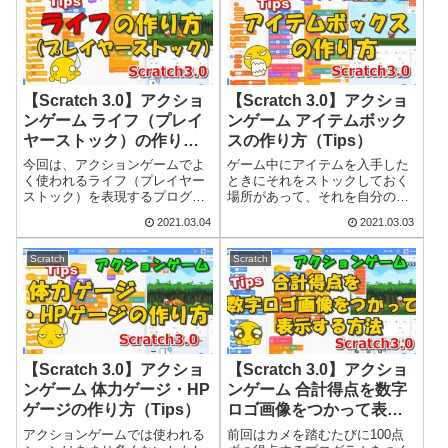
入れたくなってくるかもしれま
ではありません。そのため、や
せん。階段につい...
り方としては背景を...
【Scratch 3.0】アクショ
【Scratch 3.0】アクショ
ンゲーム ライフ（プレイ
ンゲーム アイテムボック
ヤーストック）の作り方
スの作り方（Tips）
（Tips）
今回は、アクションゲームでよ
ゲーム中にアイテムを入手した
く使われるライフ（プレイヤー
ときにそれをストックしておく
ストック）を表現するプログラ
場所があって、それを自分の好
ムをつくってみます。以前の記
きな場面で使えるようにする
2021.03.04
2021.03.03
事では、敵から受けたダメージ
と、ゲーム戦略が立てられるよ
をHPゲージで表現するプログラ
うになるので面白さが格段に増
ムを紹介しましたが、ライフが
すと思います。今回はそのよう
Scratch
Scratch
使われる場面の方がメジャーか
なアイテムをストックしておけ
もしれません。...
るアイテムボックス...
【Scratch 3.0】アクショ
【Scratch 3.0】アクショ
ンゲーム 体力ゲージ・HP
ンゲーム 合計得点を数字
ゲージの作り方（Tips）
ロゴ画像をつかって表示
する方法（Tips）
アクションゲームでは使われる
前回はカメを踏むたびに100点