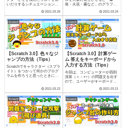
いだりするシチュエーションも
発・火花・霧など」のグラフィ
あったりします。今回は、その
ックを表現することができま
2021.03.26
2021.03.24
ようなシーンで使えるふわふわ
す。パーティクルとは粒子とい
と空中を飛んだり水中を泳いだ
う意味です。パーティクルをつ
りするときの動きをつくってい
かったグラフィック効果のこと
Scratch
Scratch
きます。この記事を読んでいた
をパーティクル効果と呼んだり
だくと、空中浮遊...
もします。この記事で...
【Scratch 3.0】色々なジ
【Scratch 3.0】計算ゲー
ャンプの方法（Tips）
ム 答えをキーボードから
入力する方法（Tips）
Scratchでキャラクター（スプラ
イト）をつかって何かのプログ
今回は、コンピューターが四則
ラムを作ろうと思ったときに真
演算（＋－×÷）の問題文を出す
っ先に思いつくのが『ジャン
ので、ユーザーがキーボードか
プ』ではないでしょうか？そこ
ら入力した答えをコンピュータ
2021.03.22
2021.03.21
で今回は、5つのジャンプのプロ
ーが正誤判定するプログラムを
グラムを比較しやすいように横
作っていきます。この記事では
並びにして動かしてみました。
キーボードから入力した値（数
Scratch
Scratch
それぞれ...
字・文字）をプログラムの中で
あつかう方法が...