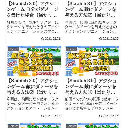
【Scratch 3.0】アクショ
【Scratch 3.0】アクショ
ンゲーム 自分がダメージ
ンゲーム 敵にダメージを
を受けた場合【当たり判
与える方法③【当たり判
定】（Tips）
定】（Tips）
前回までは、敵キャラクターに
今回は、前回に続き敵キャラク
ダメージを与えたときのアクシ
ターにダメージを与えたときの
ョンとアニメーションのプログ
アクションとアニメーションの
ラムをつくりました。今回は逆
プログラムをつくる第3弾の記事
2021.02.21
2021.02.20
にメインキャラクター（主人
です。メインキャラクター（主
公）が敵キャラクターからダメ
人公）が放ったパンチが敵キャ
ージを受けたときのアクション
ラクターに当たると敵のHP（ヒ
Scratch
Scratch
とアニメーションのプログラム
ットポイント）が減っていき、
をつくっていきます...
最後はダウン...
【Scratch 3.0】アクショ
【Scratch 3.0】アクショ
ンゲーム 敵にダメージを
ンゲーム 敵にダメージを
与える方法②【当たり判
与える方法①【当たり判
定】（Tips）
定】（Tips）
今回は、前回に続き敵キャラク
前回までの3つの記事で敵キャラ
ターにダメージを与えたときの
クターとその動作をアニメーシ
アクションとアニメーションの
ョンで表現するプログラムをプ
プログラムをつくる第2弾の記事
ロジェクトに追加しました。今
2021.02.19
2021.02.18
です。メインキャラクター（主
度は、個々の敵キャラクターに
人公）が放ったパンチが敵キャ
ダメージを与える部分のプログ
ラクターに当たると敵のHP（ヒ
ラムを追加していきます。メイ
Scratch
Scratch