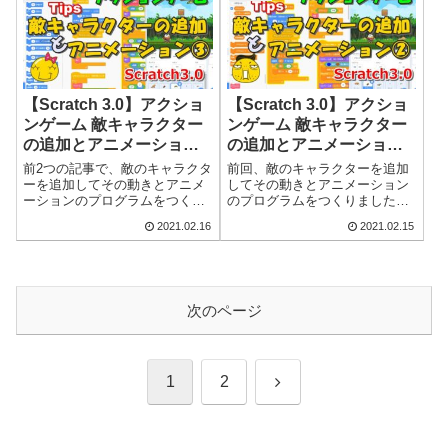
ットポイント）が減っていき、
ンキャラクター（主人公）が放
最後はダウン...
ったパンチが敵...
【Scratch 3.0】アクショ
【Scratch 3.0】アクショ
ンゲーム 敵キャラクター
ンゲーム 敵キャラクター
の追加とアニメーション
の追加とアニメーション
③（Tips）
②（Tips）
前2つの記事で、敵のキャラクタ
前回、敵のキャラクターを追加
ーを追加してその動きとアニメ
してその動きとアニメーション
ーションのプログラムをつくり
のプログラムをつくりました。
ました。今回はその第3弾になり
今回はその第2弾になります。全
2021.02.16
2021.02.15
ます。全部で3回に分けて、3種
部で3回に分けて、3種類の敵キ
類の敵キャラクターを追加して
ャラクターを追加して動かすプ
動かすプログラムをつくってい
ログラムをつくっていきます。
ますので今回で最後のパターン
敵キャラクターの画像イメージ
になります...
に合わせて動...
次のページ
次
1
2
へ