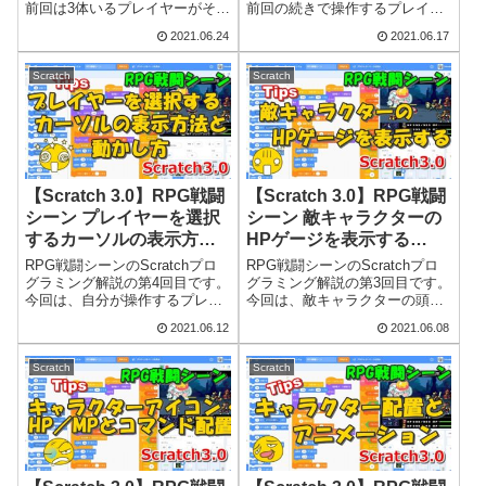
前回は3体いるプレイヤーがそれ
前回の続きで操作するプレイヤ
ぞれ「攻撃・魔法・道具」など
ーを選択した後、攻撃をする
2021.06.24
2021.06.17
の複数あるコマンドアイコンか
か・魔法を使うか・アイテムを
ら1つを選択するプログラムにつ
使うかなどのコマンドを選択す
いて紹介しました。今回はその
るプログラムについてです。コ
Scratch
Scratch
続きで、選択されたコマンドア
マンド選択の方法は、メニュー
イ...
方式では...
【Scratch 3.0】RPG戦闘
【Scratch 3.0】RPG戦闘
シーン プレイヤーを選択
シーン 敵キャラクターの
するカーソルの表示方法
HPゲージを表示する
と動かし方（Tips）
（Tips）
RPG戦闘シーンのScratchプロ
RPG戦闘シーンのScratchプロ
グラミング解説の第4回目です。
グラミング解説の第3回目です。
今回は、自分が操作するプレイ
今回は、敵キャラクターの頭上
ヤーを選択するときに使用する
にHPゲージを表示して、敵の
2021.06.12
2021.06.08
カーソルについてです。このカ
HP残量が視覚的に分かるように
ーソルは、3体のキャラクターの
します。このプログラムで使用
中から自分が操作するプレイヤ
する画像や音声は、これまでの
Scratch
Scratch
ーを選ぶときに表示されます。
記事でもたびたび紹介している
この...
『無...