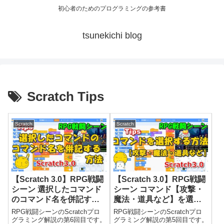
初心者のためのプログラミングの参考書
tsunekichi blog
Scratch Tips
Scratch
Scratch
【Scratch 3.0】RPG戦闘
【Scratch 3.0】RPG戦闘
シーン 選択したコマンド
シーン コマンド【攻撃・
のコマンド名を併記する
魔法・道具など】を選択
方法（Tips）
する方法（Tips）
RPG戦闘シーンのScratchプロ
RPG戦闘シーンのScratchプロ
グラミング解説の第6回目です。
グラミング解説の第5回目です。