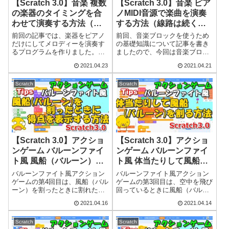
【Scratch 3.0】音楽 複数
【Scratch 3.0】音楽 ピア
の楽器のタイミングを合
ノMIDI音源で楽曲を演奏
わせて演奏する方法（線
する方法（線路は続くよ
路は続くよどこまでも）
どこまでも）（Tips）
前回の記事では、楽器をピアノ
前回、音楽ブロックを使うため
（Tips）
だけにしてメロディーを演奏す
の基礎知識について記事を書き
るプログラムを作りました。今
ましたので、今回は音楽ブロッ
回はそれを発展させてベースと
クを使って音楽を演奏するプロ
2021.04.23
2021.04.21
ドラムを追加してバンド演奏っ
グラムを作っていきます。演奏
ぽくしてみたいと思います。複
するのはパブリックドメインの
数の楽器を同時に演奏させて
楽曲の中からアメリカ民謡の
Scratch
Scratch
も、普通のプログラムの作り方
「I've Been Working on t...
ではそれぞれの楽器...
【Scratch 3.0】アクショ
【Scratch 3.0】アクショ
ンゲーム バルーンファイ
ンゲーム バルーンファイ
ト風 風船（バルーン）を
ト風 体当たりして風船
割ったときに得点を表示
（バルーン）を割る方法
バルーンファイト風アクション
バルーンファイト風アクション
する方法（Tips）
（Tips）
ゲームの第4回目は、風船（バル
ゲームの第3回目は、空中を飛び
ーン）を割ったときに割れた風
回っているときに風船（バルー
船が消える代わりに得点を浮か
ン）に体当たりして破裂させる
2021.04.16
2021.04.14
び上がらせる部分のプログラム
部分のプログラムを作っていき
を作っていきます。登場するキ
ます。風船が破裂した後は、コ
ャラクター・コスチューム・背
ントロールが効かずに落下する
Scratch
Scratch