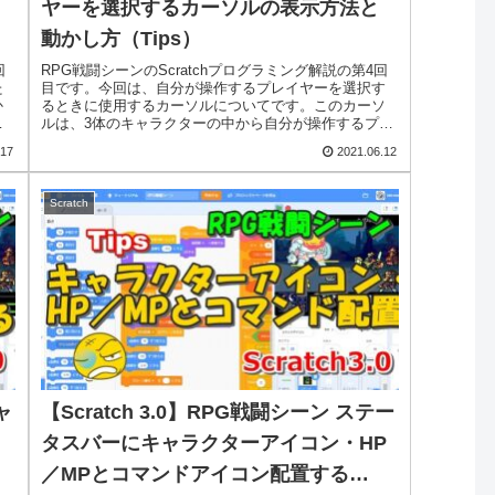
ヤーを選択するカーソルの表示方法と
動かし方（Tips）
回
RPG戦闘シーンのScratchプログラミング解説の第4回
た
目です。今回は、自分が操作するプレイヤーを選択す
か
るときに使用するカーソルについてです。このカーソ
。
ルは、3体のキャラクターの中から自分が操作するプレ
イヤーを選ぶときに表示されます。この...
.17
2021.06.12
Scratch
ャ
【Scratch 3.0】RPG戦闘シーン ステー
タスバーにキャラクターアイコン・HP
／MPとコマンドアイコン配置する