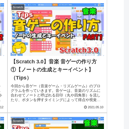
Scratch
【Scratch 3.0】音楽 音ゲーの作り方
①【ノートの生成とキーイベント】
（Tips）
キ
今回から音ゲー（音楽ゲーム・リズムゲーム）のプロ
し
グラムを作っていきます。音ゲーは、音楽のリズムに
ト
合わせてノートと呼ばれる目印（丸や四角形）を流し
リ
たり、ボタンを押すタイミングによって得点や視覚エ
.
フェクトを変えたり、複数のボタンを押したときで
.12
2021.05.10
も...
Scratch