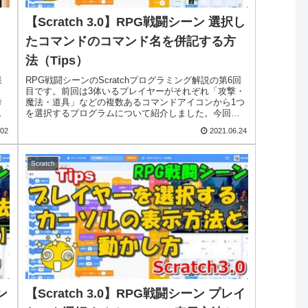
【Scratch 3.0】RPG戦闘シーン 選択し
たコマンドのコマンド名を併記する方
法（Tips）
果
RPG戦闘シーンのScratchプログラミング解説の第6回
、
目です。前回は3体いるプレイヤーがそれぞれ「攻撃・
考
魔法・道具」などの複数あるコマンドアイコンから1つ
題
を選択するプログラムについて紹介しました。今回は
その続きで、選択されたコマンドアイ...
.02
2021.06.24
Scratch
ン
【Scratch 3.0】RPG戦闘シーン プレイ