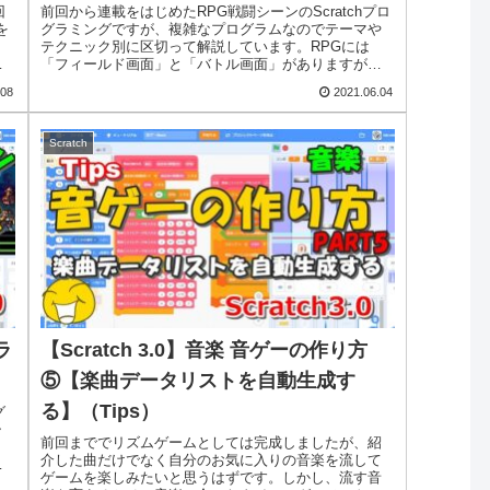
（Tips）
回
前回から連載をはじめたRPG戦闘シーンのScratchプロ
を
グラミングですが、複雑なプログラムなのでテーマや
テクニック別に区切って解説しています。RPGには
ま
「フィールド画面」と「バトル画面」がありますが、
その内のバトル画面のプログラミングの紹...
.08
2021.06.04
Scratch
ラ
【Scratch 3.0】音楽 音ゲーの作り方
⑤【楽曲データリストを自動生成す
る】（Tips）
グ
ャ
前回まででリズムゲームとしては完成しましたが、紹
介した曲だけでなく自分のお気に入りの音楽を流して
全
ゲームを楽しみたいと思うはずです。しかし、流す音