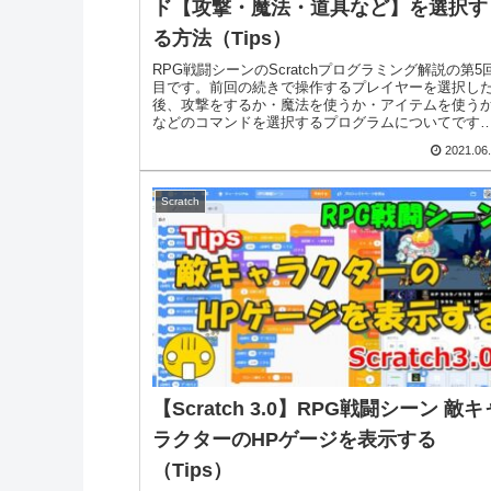
ド【攻撃・魔法・道具など】を選択す
る方法（Tips）
RPG戦闘シーンのScratchプログラミング解説の第5
目です。前回の続きで操作するプレイヤーを選択し
後、攻撃をするか・魔法を使うか・アイテムを使う
などのコマンドを選択するプログラムについてです
コマンド選択の方法は、メニュー方式では...
2021.06
Scratch
【Scratch 3.0】RPG戦闘シーン 敵キ
ラクターのHPゲージを表示する
（Tips）