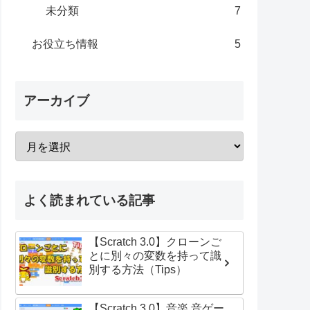
未分類
7
お役立ち情報
5
アーカイブ
よく読まれている記事
【Scratch 3.0】クローンご
とに別々の変数を持って識
別する方法（Tips）
【Scratch 3.0】音楽 音ゲー