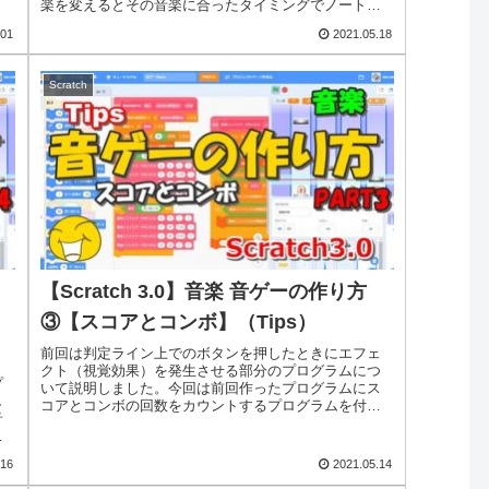
楽を変えるとその音楽に合ったタイミングでノートを
生成しなければいけませんし、そのために1つ1つノ...
.01
2021.05.18
Scratch
【Scratch 3.0】音楽 音ゲーの作り方
③【スコアとコンボ】（Tips）
前回は判定ライン上でのボタンを押したときにエフェ
クト（視覚効果）を発生させる部分のプログラムにつ
プ
いて説明しました。今回は前回作ったプログラムにス
し
コアとコンボの回数をカウントするプログラムを付け
音
加えます。音ゲーは、音楽のリズムに合わせてノー
。
ト...
.16
2021.05.14