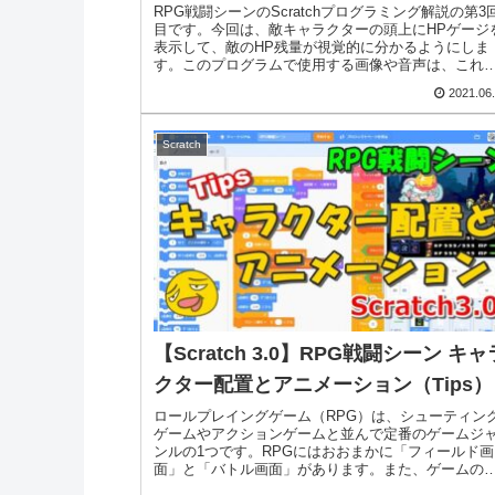
RPG戦闘シーンのScratchプログラミング解説の第3
目です。今回は、敵キャラクターの頭上にHPゲージ
表示して、敵のHP残量が視覚的に分かるようにしま
す。このプログラムで使用する画像や音声は、これ
での記事でもたびたび紹介している『無...
2021.06
Scratch
【Scratch 3.0】RPG戦闘シーン キャ
クター配置とアニメーション（Tips）
ロールプレイングゲーム（RPG）は、シューティン
ゲームやアクションゲームと並んで定番のゲームジ
ンルの1つです。RPGにはおおまかに「フィールド画
面」と「バトル画面」があります。また、ゲームの
体の流れはギミック（仕掛け・からくり）で制御...