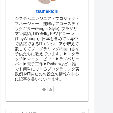
tsunekichi
システムエンジニア・プロジェクト
マネージャー。趣味はアコースティ
ックギター(Finger Style), ブラジリ
アン柔術, DIY全般, FPVドローン
(TinyWhoop)。日本も含めて世界中
で活躍できるITエンジニアが増えて
欲しくてプログラミングの面白さを
子供たちに教えています。▶スクラ
ッチ▶マイクロビット▶ラズベリー
パイ▶電子工作▶Pythonなど、誰
でも簡単にできるプログラミング実
践例やIT関連のお役立ち情報を中心
に記事を書いていきます。