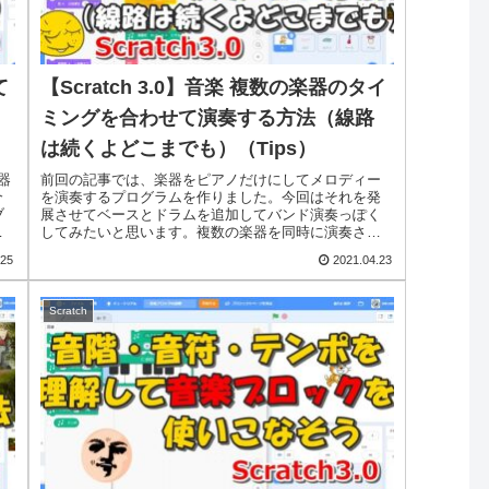
て
【Scratch 3.0】音楽 複数の楽器のタイ
ミングを合わせて演奏する方法（線路
は続くよどこまでも）（Tips）
器
前回の記事では、楽器をピアノだけにしてメロディー
介
を演奏するプログラムを作りました。今回はそれを発
ブ
展させてベースとドラムを追加してバンド演奏っぽく
方
してみたいと思います。複数の楽器を同時に演奏させ
ても、普通のプログラムの作り方ではそれぞれの楽
.25
2021.04.23
器...
Scratch