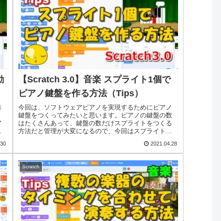
動
【Scratch 3.0】音楽 スプライト1個で
ピアノ鍵盤を作る方法（Tips）
奏
今回は、ソフトウェアピアノを実現するためにピアノ
く
鍵盤をつくってみたいと思います。ピアノの鍵盤の数
ア
はたくさんあって、鍵盤の数だけスプライトをつくる
で
方法だと管理が大変になるので、今回はスプライトは1
個だけ、という制限を設けてそれを実現していきま...
.30
2021.04.28
Scratch